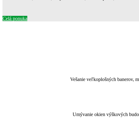
Celá ponuka
Vešanie veľkoplošných banerov, mo
Umývanie okien výškových budov a