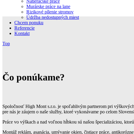
Natieračské práce
Murárske práce na lane
Rizikové pílenie stromov
Údržba nedostupných miest
Chcem ponuku
Referencie
Kontakt
Top
Čo ponúkame?
Spoločnosť High Mont s.r.o. je spoľahlivým partnerom pri výškových
pre nás je záujem o naše služby, ktoré vykonávame po celom Slovens
Práce vo výškach a nad voľnou hĺbkou sú našou špecializáciou, ktorú 
Montáž reklám, asanácia, umývanie okien, čistiace práce, antikorózn