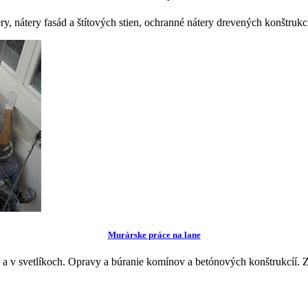
ry, nátery fasád a štítových stien, ochranné nátery drevených konštru
Murárske práce na lane
 a v svetlíkoch. Opravy a búranie komínov a betónových konštrukcíí. Z