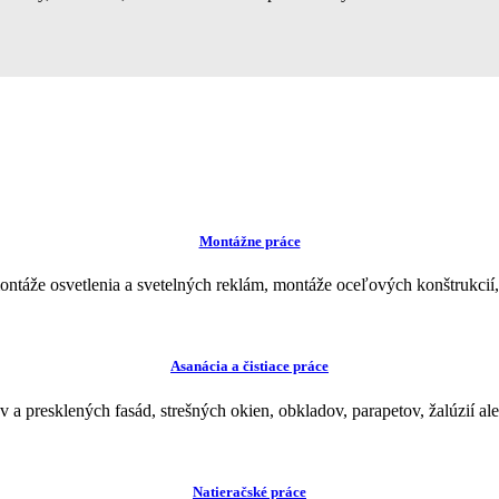
Montážne práce
ntáže osvetlenia a svetelných reklám, montáže oceľových konštrukci
Asanácia a čistiace práce
 presklených fasád, strešných okien, obkladov, parapetov, žalúzií al
Natieračské práce