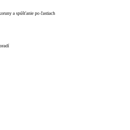
koruny a spúšťanie po častiach
oradí