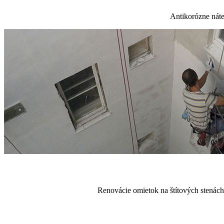
Antikorózne náte
Renovácie omietok na štítových stenách