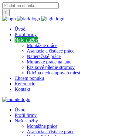
Úvod
Profil firmy
Naše služby
Montážne práce
Asanácia a čistiace práce
Natieračské práce
Murárske práce na lane
Rizikové pílenie stromov
Údržba nedostupných miest
Chcem ponuku
Referencie
Kontakt
Úvod
Profil firmy
Naše služby
Montážne práce
Asanácia a čistiace práce