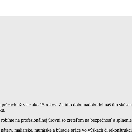
 prácach už viac ako 15 rokov. Za túto dobu nadobudol náš tím skúsen
ku.
robíme na profesionálnej úrovni so zreteľom na bezpečnosť a splnenie p
e nátery, maliarske, murárske a búracie práce vo výškach či rekonštruk