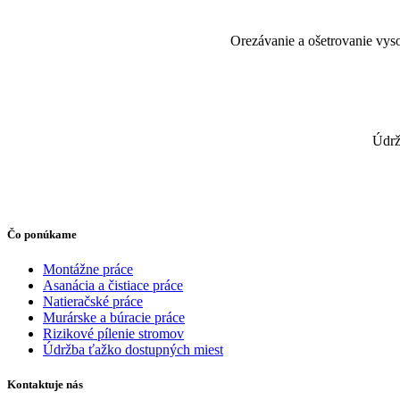
Orezávanie a ošetrovanie vyso
Údrž
Čo ponúkame
Montážne práce
Asanácia a čistiace práce
Natieračské práce
Murárske a búracie práce
Rizikové pílenie stromov
Údržba ťažko dostupných miest
Kontaktuje nás