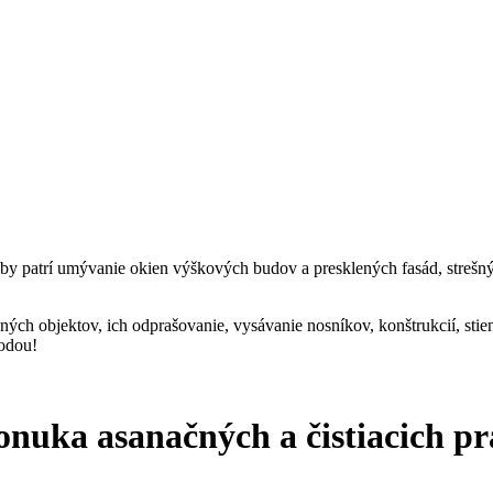
žby patrí umývanie okien výškových budov a presklených fasád, strešný
ých objektov, ich odprašovanie, vysávanie nosníkov, konštrukcií, stien
vodou!
onuka asanačných a čistiacich pr