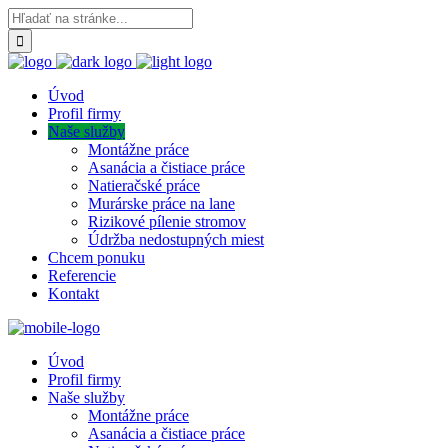
Úvod
Profil firmy
Naše služby
Montážne práce
Asanácia a čistiace práce
Natieračské práce
Murárske práce na lane
Rizikové pílenie stromov
Údržba nedostupných miest
Chcem ponuku
Referencie
Kontakt
Úvod
Profil firmy
Naše služby
Montážne práce
Asanácia a čistiace práce