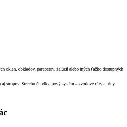
ch okien, obkladov, parapetov, žalúzií alebo iných ťažko dostupných
 aj stropov. Strechu či odkvapový systém – zvodové rúry aj ríny
ác