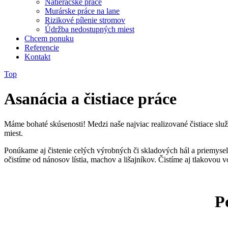
Natieračské práce
Murárske práce na lane
Rizikové pílenie stromov
Údržba nedostupných miest
Chcem ponuku
Referencie
Kontakt
Top
Asanácia a čistiace práce
Máme bohaté skúsenosti! Medzi naše najviac realizované čistiace slu
miest.
Ponúkame aj čistenie celých výrobných či skladových hál a priemyseln
očistíme od nánosov lístia, machov a lišajníkov. Čistíme aj tlakovou 
P